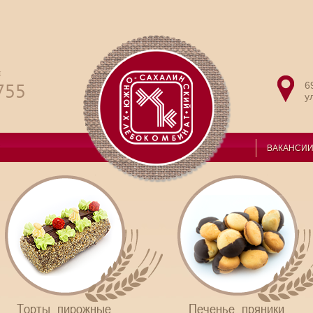
и
755
6
у
ВАКАНСИ
Торты, пирожные,
Печенье, пряники,