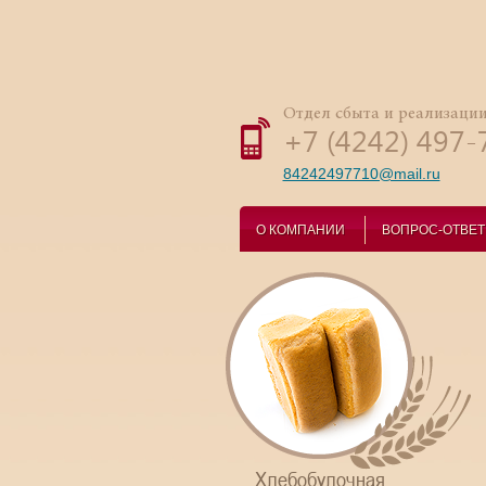
Отдел сбыта и реализаци
+7 (4242) 497-
84242497710@mail.ru
О КОМПАНИИ
ВОПРОС-ОТВЕТ
Хлебобулочная