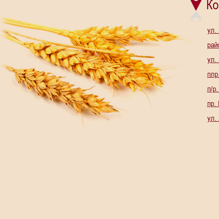
Ко
ул.
рай
ул.
плр
п/р
пр.
ул.